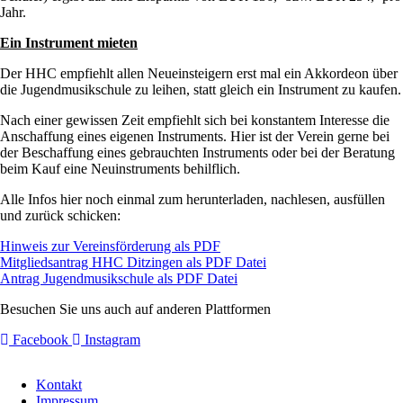
Jahr.
Ein Instrument mieten
Der HHC empfiehlt allen Neueinsteigern erst mal ein Akkordeon über
die Jugendmusikschule zu leihen, statt gleich ein Instrument zu kaufen.
Nach einer gewissen Zeit empfiehlt sich bei konstantem Interesse die
Anschaffung eines eigenen Instruments. Hier ist der Verein gerne bei
der Beschaffung eines gebrauchten Instruments oder bei der Beratung
beim Kauf eine Neuinstruments behilflich.
Alle Infos hier noch einmal zum herunterladen, nachlesen, ausfüllen
und zurück schicken:
Hinweis zur Vereinsförderung als PDF
Mitgliedsantrag HHC Ditzingen als PDF Datei
Antrag Jugendmusikschule als PDF Datei
Besuchen Sie uns auch auf anderen Plattformen
Facebook
Instagram
Navigation
Kontakt
überspringen
Impressum