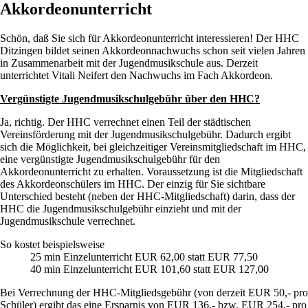
Akkordeonunterricht
Schön, daß Sie sich für Akkordeonunterricht interessieren! Der HHC
Ditzingen bildet seinen Akkordeonnachwuchs schon seit vielen Jahren
in Zusammenarbeit mit der Jugendmusikschule aus. Derzeit
unterrichtet Vitali Neifert den Nachwuchs im Fach Akkordeon.
Vergünstigte Jugendmusikschulgebühr über den HHC?
Ja, richtig. Der HHC verrechnet einen Teil der städtischen
Vereinsförderung mit der Jugendmusikschulgebühr. Dadurch ergibt
sich die Möglichkeit, bei gleichzeitiger Vereinsmitgliedschaft im HHC,
eine vergünstigte Jugendmusikschulgebühr für den
Akkordeonunterricht zu erhalten. Voraussetzung ist die Mitgliedschaft
des Akkordeonschülers im HHC. Der einzig für Sie sichtbare
Unterschied besteht (neben der HHC-Mitgliedschaft) darin, dass der
HHC die Jugendmusikschulgebühr einzieht und mit der
Jugendmusikschule verrechnet.
So kostet beispielsweise
25 min Einzelunterricht EUR 62,00 statt EUR 77,50
40 min Einzelunterricht EUR 101,60 statt EUR 127,00
Bei Verrechnung der HHC-Mitgliedsgebühr (von derzeit EUR 50,- pro
Schüler) ergibt das eine Ersparnis von EUR 136,- bzw. EUR 254,- pro