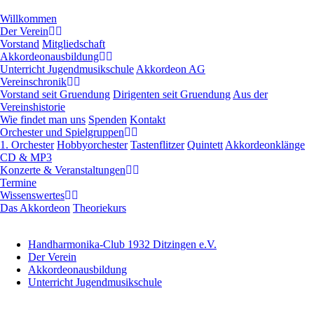
Navigation
Willkommen
überspringen
Der Verein
Vorstand
Mitgliedschaft
Akkordeonausbildung
Unterricht Jugendmusikschule
Akkordeon AG
Vereinschronik
Vorstand seit Gruendung
Dirigenten seit Gruendung
Aus der
Vereinshistorie
Wie findet man uns
Spenden
Kontakt
Orchester und Spielgruppen
1. Orchester
Hobbyorchester
Tastenflitzer
Quintett
Akkordeonklänge
CD & MP3
Konzerte & Veranstaltungen
Termine
Wissenswertes
Das Akkordeon
Theoriekurs
Handharmonika-Club 1932 Ditzingen e.V.
Der Verein
Akkordeonausbildung
Unterricht Jugendmusikschule